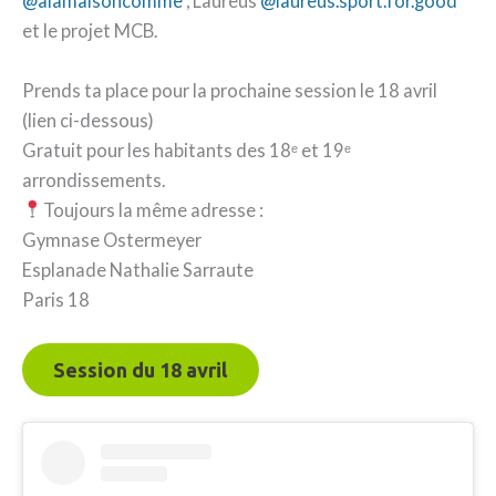
@alamaisoncomme
, Laureus
@laureus.sport.for.good
et le projet MCB.
Prends ta place pour la prochaine session le 18 avril
(lien ci-dessous)
Gratuit pour les habitants des 18ᵉ et 19ᵉ
arrondissements.
Toujours la même adresse :
Gymnase Ostermeyer
Esplanade Nathalie Sarraute
Paris 18
Session du 18 avril